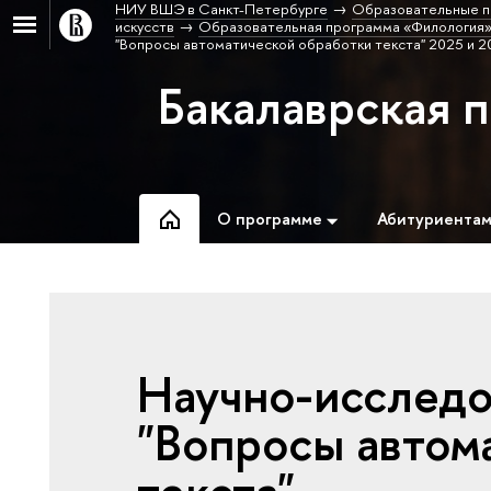
НИУ ВШЭ в Санкт-Петербурге
Образовательные п
искусств
Образовательная программа «Филология»
"Вопросы автоматической обработки текста" 2025 и 2
Бакалаврская 
О программе
Абитуриента
Научно-исследо
"Вопросы автом