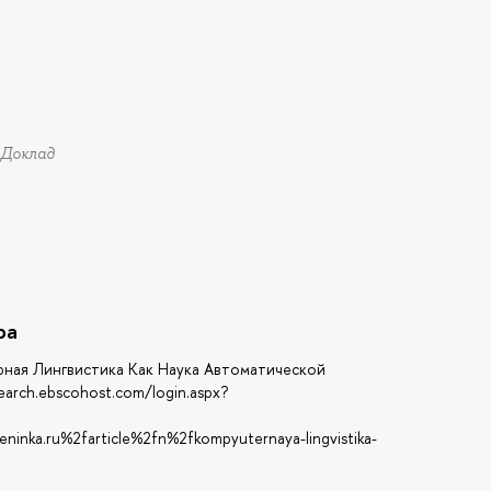
* Доклад
ра
ерная Лингвистика Как Наука Автоматической
arch.ebscohost.com/login.aspx?
ninka.ru%2farticle%2fn%2fkompyuternaya-lingvistika-