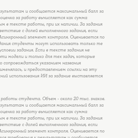
езультатам и сообщается максимальный балл за
оценка за работу вычисляется как сумма
ым в тексте работы, при их наличии. За задания
етствие с долей выполненного задания, если
 Асинхронный элемент контроля. Оценивается по
адания студенты могут использовать только те
словии задания. Если в тексте задания не
эти модели и только для тех задач, которые
о сопровождаться указанием названия
именялась, и предоставлением ссылки на эту
ний использования ИИ за задание выставляется
работы студента. Объем - около 20 тыс. знаков.
езультатам и сообщается максимальный балл за
оценка за работу вычисляется как сумма
ым в тексте работы, при их наличии. За задания
етствие с долей выполненного задания, если
 Асинхронный элемент контроля. Оценивается по
ются требования к результатам и сообщается