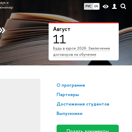
аук и
РУС
EN
семинар
»
Август
11
Будь в курсе 2026: Заключение
договоров на обучение
О программе
Партнеры
Достижения студентов
Выпускники
Подать документы