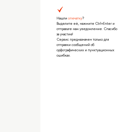
Нашли
опечатку
?
Выделите её, нажмите Ctrl+Enter и
отправьте нам уведомление. Спасибо
за участие!
Сервис предназначен только для
отправки сообщений об
орфографических и пунктуационных
ошибках.