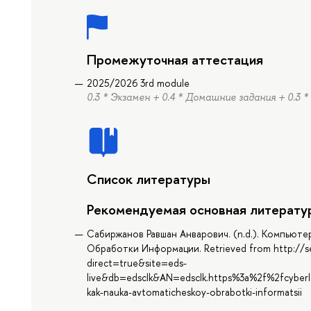
Промежуточная аттестация
2025/2026 3rd module
0.3 * Экзамен + 0.4 * Домашние задания + 0.3 
Список литературы
Рекомендуемая основная литерату
Сабиржанов Равшан Анварович. (n.d.). Компьют
Обработки Информации. Retrieved from http://se
direct=true&site=eds-
live&db=edsclk&AN=edsclk.https%3a%2f%2fcyberle
kak-nauka-avtomaticheskoy-obrabotki-informatsii