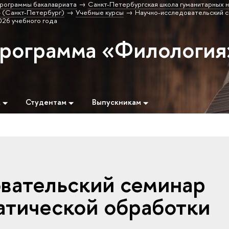
рограммы бакалавриата
Санкт-Петербургская школа гуманитарных н
 (Санкт-Петербург)
Учебные курсы
Научно-исследовательский 
026 учебного года
программа «Филология
м
Студентам
Выпускникам
вательский семинар
атической обработки