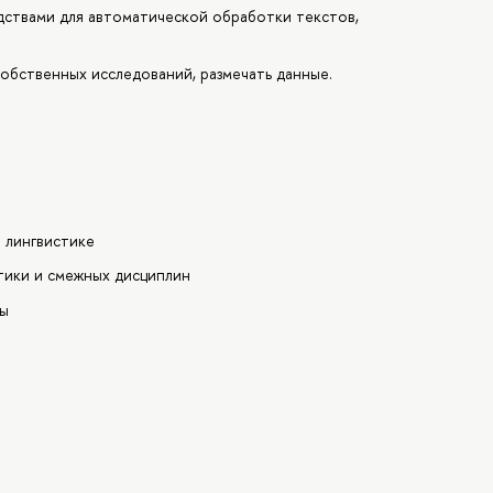
дствами для автоматической обработки текстов,
собственных исследований, размечать данные.
 лингвистике
тики и смежных дисциплин
сы