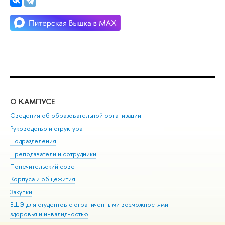
О КАМПУСЕ
ОБ
Сведения об образовательной организации
Мер
Руководство и структура
Мер
Подразделения
Дов
Преподаватели и сотрудники
Ол
Попечительский совет
При
Корпуса и общежития
При
Закупки
Ди
ВШЭ для студентов с ограниченными возможностями
До
здоровья и инвалидностью
Ас