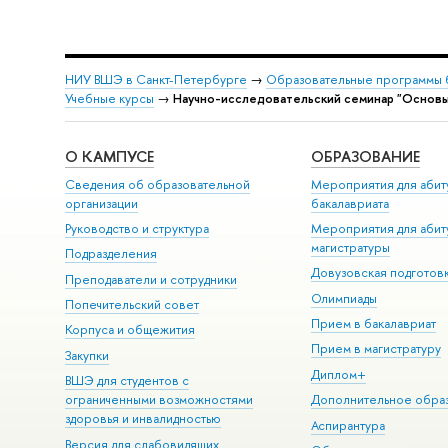
НИУ ВШЭ в Санкт-Петербурге
→
Образовательные программы 
Учебные курсы
→
Научно-исследовательский семинар "Основы 
О КАМПУСЕ
ОБРАЗОВАНИЕ
Сведения об образовательной
Мероприятия для абит
организации
бакалавриата
Руководство и структура
Мероприятия для абит
магистратуры
Подразделения
Довузовская подготов
Преподаватели и сотрудники
Олимпиады
Попечительский совет
Прием в бакалавриат
Корпуса и общежития
Прием в магистратуру
Закупки
Диплом+
ВШЭ для студентов с
ограниченными возможностями
Дополнительное обра
здоровья и инвалидностью
Аспирантура
Версия для слабовидящих