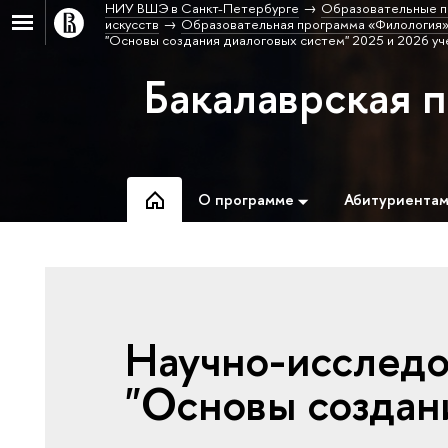
НИУ ВШЭ в Санкт-Петербурге
Образовательные п
искусств
Образовательная программа «Филология»
"Основы создания диалоговых систем" 2025 и 2026 уч
Бакалаврская 
О программе
Абитуриента
Научно-исследо
"Основы создан