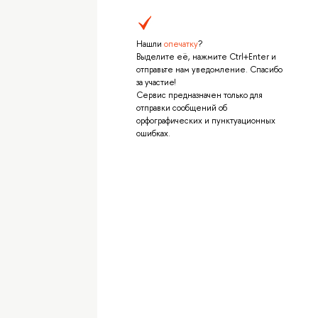
Нашли
опечатку
?
Выделите её, нажмите Ctrl+Enter и
отправьте нам уведомление. Спасибо
за участие!
Сервис предназначен только для
отправки сообщений об
орфографических и пунктуационных
ошибках.