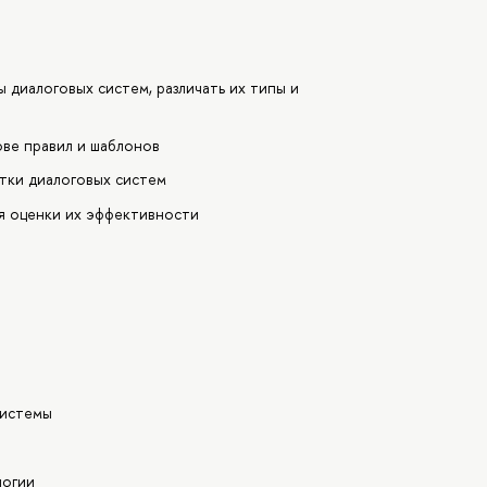
диалоговых систем, различать их типы и
ове правил и шаблонов
тки диалоговых систем
я оценки их эффективности
системы
логии