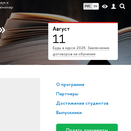
аук и
РУС
EN
семинар
»
Август
11
Будь в курсе 2026: Заключение
договоров на обучение
О программе
Партнеры
Достижения студентов
Выпускники
"
Подать документы