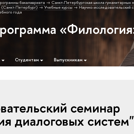
рограммы бакалавриата
Санкт-Петербургская школа гуманитарных н
 (Санкт-Петербург)
Учебные курсы
Научно-исследовательский 
ебного года
программа «Филология
м
Студентам
Выпускникам
вательский семинар
ия диалоговых систем