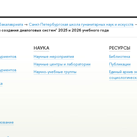
бакалавриата
→
Санкт-Петербургская школа гуманитарных наук и искусств
создания диалоговых систем" 2025 и 2026 учебного года
НАУКА
РЕСУРСЫ
уриентов
Научные мероприятия
Библиотека
Научные центры и лаборатории
Публикации
уриентов
Научно-учебные группы
Единый архив э
социологическ
ка
зование