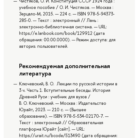
Чистяков, О. И. Конституция CCСР 1924 года :
учебное пособие / О. И. Чистяков. — Москва :
Зерцало-М, 2015. — 224 с. — ISBN 978-5-94373-
285-0. — Текст : электронный // Лань :
электронно-библиотечная система. — URL:
https://e.lanbook.com/book/129912 (дата
обращения: 00.00.0000). — Режим доступа: для
авториз. пользователей.
Рекомендуемая дополнительная
литература
Ключевский, В. О. Лекции по русской истории в
3 ч. Часть 1. Вступительные беседы. История
Древней Руси : учебник для вузов /
В. О. Ключевский. — Москва : Издательство
Юрайт, 2023. — 210 с. — (Высшее
образование). — ISBN 978-5-534-02170-7. —
Текст : электронный // Образовательная
платформа Юрайт [сайт]. — URL:
https://urait.ru/bcode/513490 (дата обращения: