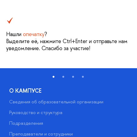
Нашли
опечатку
?
Выделите её, нажмите Ctrl+Enter и отправьте нам
уведомление. Спасибо за участие!
О КАМПУСЕ
Сведения об образовательной организации
М
Руководство и структура
М
Подразделения
Д
Преподаватели и сотрудники
О