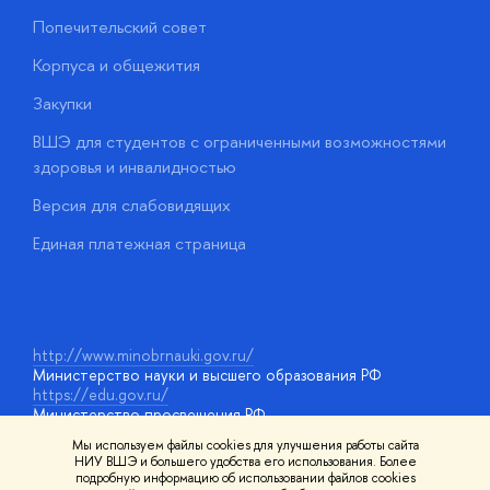
Попечительский совет
П
Корпуса и общежития
П
Закупки
Д
ВШЭ для студентов с ограниченными возможностями
Д
здоровья и инвалидностью
А
Версия для слабовидящих
О
Единая платежная страница
у
http://www.minobrnauki.gov.ru/
Министерство науки и высшего образования РФ
https://edu.gov.ru/
Министерство просвещения РФ
https://elearning.hse.ru/mooc
Мы используем файлы cookies для улучшения работы сайта
Массовые открытые онлайн-курсы
НИУ ВШЭ и большего удобства его использования. Более
подробную информацию об использовании файлов cookies