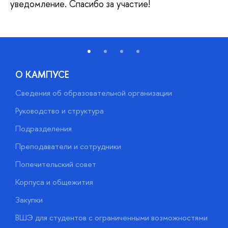
уведомление. Спасибо за участие!
О КАМПУСЕ
Сведения об образовательной организации
М
Руководство и структура
М
Подразделения
Д
Преподаватели и сотрудники
О
Попечительский совет
П
Корпуса и общежития
П
Закупки
Д
ВШЭ для студентов с ограниченными возможностями
Д