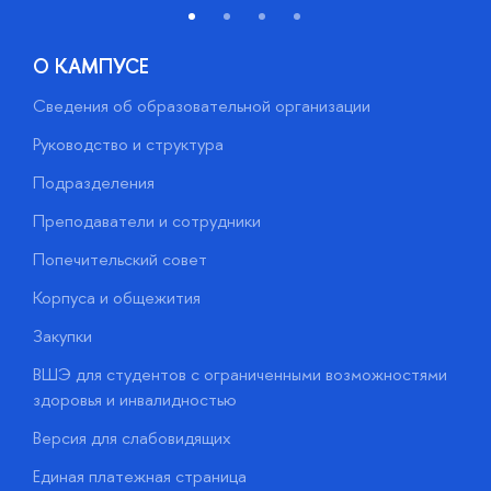
О КАМПУСЕ
Сведения об образовательной организации
М
Руководство и структура
М
Подразделения
Д
Преподаватели и сотрудники
О
Попечительский совет
П
Корпуса и общежития
П
Закупки
Д
ВШЭ для студентов с ограниченными возможностями
Д
здоровья и инвалидностью
А
Версия для слабовидящих
О
Единая платежная страница
у