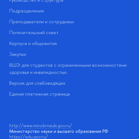
Подразделения
Д
Преподаватели и сотрудники
О
Попечительский совет
П
Корпуса и общежития
П
Закупки
Д
ВШЭ для студентов с ограниченными возможностями
Д
здоровья и инвалидностью
А
Версия для слабовидящих
О
Единая платежная страница
у
http://www.minobrnauki.gov.ru/
Министерство науки и высшего образования РФ
https://edu.gov.ru/