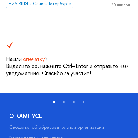
НИУ ВШЭ в Санкт-Петербурге
20 января
Нашли
опечатку
?
Выделите её, нажмите Ctrl+Enter и отправьте нам
уведомление. Спасибо за участие!
О КАМПУСЕ
Сведения об образовательной организации
М
Руководство и структура
М