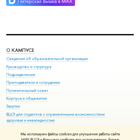
О КАМПУСЕ
ОБ
Сведения об образовательной организации
Мер
Руководство и структура
Мер
Подразделения
Дов
Преподаватели и сотрудники
Ол
Попечительский совет
При
Корпуса и общежития
При
Закупки
Ди
ВШЭ для студентов с ограниченными возможностями
До
здоровья и инвалидностью
Ас
Версия для слабовидящих
Обр
Мы используем файлы cookies для улучшения работы сайта
Единая платежная страница
НИУ ВШЭ и большего удобства его использования. Более