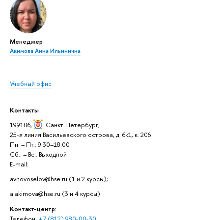
Менеджер
Акимова Анна Ильинична
Учебный офис
Контакты
199106,
Санкт-Петербург
,
25-я линия Васильевского острова, д. 6к1, к. 206
Пн. – Пт.: 9:30–18:00
Сб.: – Вс.: Выходной
E-mail:
avnovoselov@hse.ru (1 и 2 курсы);
aiakimova@hse.ru (3 и 4 курсы)
Контакт-центр:
Телефон:
+7 (812) 980-00-30