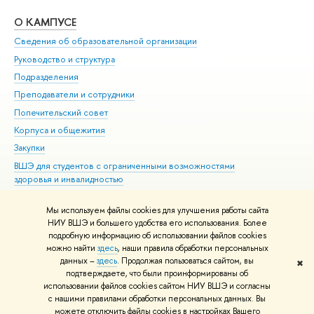
О КАМПУСЕ
ОБ
Сведения об образовательной организации
Мер
Руководство и структура
Мер
Подразделения
Дов
Преподаватели и сотрудники
Ол
Попечительский совет
При
Корпуса и общежития
При
Закупки
Ди
ВШЭ для студентов с ограниченными возможностями
До
здоровья и инвалидностью
Ас
Версия для слабовидящих
Обр
Мы используем файлы cookies для улучшения работы сайта
Единая платежная страница
НИУ ВШЭ и большего удобства его использования. Более
подробную информацию об использовании файлов cookies
можно найти
здесь
, наши правила обработки персональных
данных –
здесь
. Продолжая пользоваться сайтом, вы
✖
Редактору
подтверждаете, что были проинформированы об
© НИУ ВШЭ 1993–2026
Адреса и контакты
Условия использования
использовании файлов cookies сайтом НИУ ВШЭ и согласны
с нашими правилами обработки персональных данных. Вы
материалов
Политика конфиденциальности
Карта сайта
можете отключить файлы cookies в настройках Вашего
Шрифты HSE Sans и HSE Slab разработаны в
Школе дизайна НИУ ВШЭ