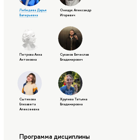
Лебедева Дарья
Онищук Александр
Валерьевна
Игоревич
Петрова Анна
Суханов Вячеслав
Антоновна
Владимирович
Сытикова
Хрулева Татьяна
Елизавета
Владимировна
Алексеевна
Программа дисциплины