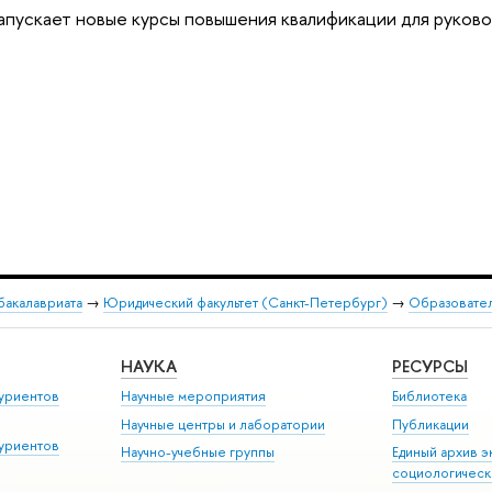
апускает новые курсы повышения квалификации для руков
бакалавриата
→
Юридический факультет (Санкт-Петербург)
→
Образовате
НАУКА
РЕСУРСЫ
уриентов
Научные мероприятия
Библиотека
Научные центры и лаборатории
Публикации
уриентов
Научно-учебные группы
Единый архив э
социологическ