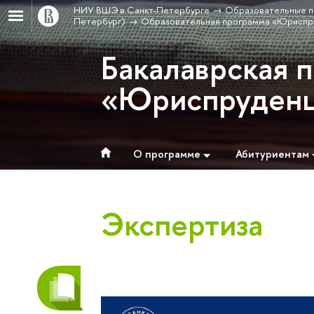
НИУ ВШЭ в Санкт-Петербурге
Образовательные п
Петербург)
Образовательная программа «Юриспр
Бакалаврская 
«Юриспруден
О программе
Абитуриентам
Экспертиза