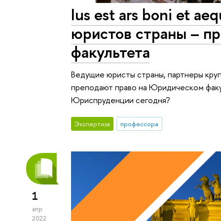
Ius est ars boni et a
юристов страны – п
факультета
Ведущие юристы страны, партнеры кру
преподают право на Юридическом факу
Юриспруденции сегодня?
Экспертиза
профессора
1
апр
2022