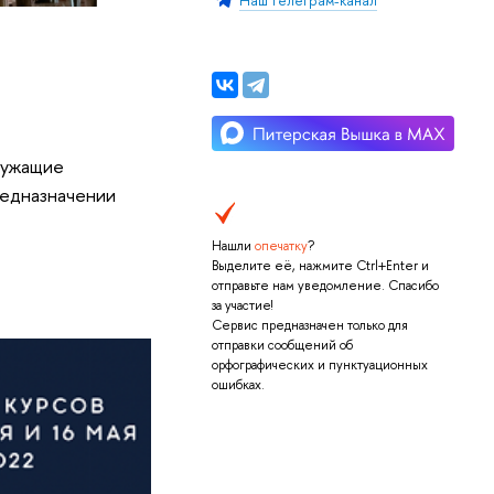
Наш телеграм-канал
лужащие
редназначении
Нашли
опечатку
?
Выделите её, нажмите Ctrl+Enter и
отправьте нам уведомление. Спасибо
за участие!
Сервис предназначен только для
отправки сообщений об
орфографических и пунктуационных
ошибках.