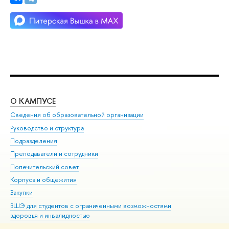
О КАМПУСЕ
ОБ
Сведения об образовательной организации
Мер
Руководство и структура
Мер
Подразделения
Дов
Преподаватели и сотрудники
Ол
Попечительский совет
При
Корпуса и общежития
При
Закупки
Ди
ВШЭ для студентов с ограниченными возможностями
До
здоровья и инвалидностью
Ас
Версия для слабовидящих