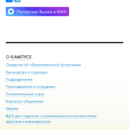
О КАМПУСЕ
ОБ
Сведения об образовательной организации
Мер
Руководство и структура
Мер
Подразделения
Дов
Преподаватели и сотрудники
Ол
Попечительский совет
При
Корпуса и общежития
При
Закупки
Ди
ВШЭ для студентов с ограниченными возможностями
До
здоровья и инвалидностью
Ас
Версия для слабовидящих