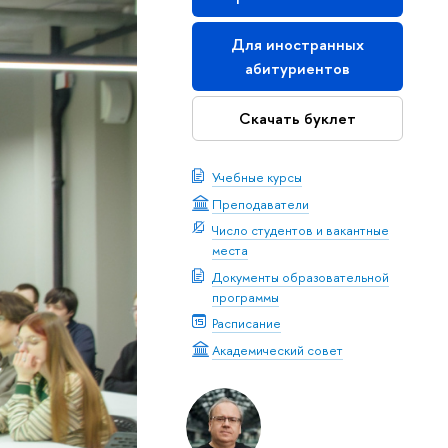
Для иностранных
абитуриентов
Скачать буклет
Учебные курсы
Преподаватели
Число студентов и вакантные
места
Документы образовательной
программы
Расписание
Академический совет