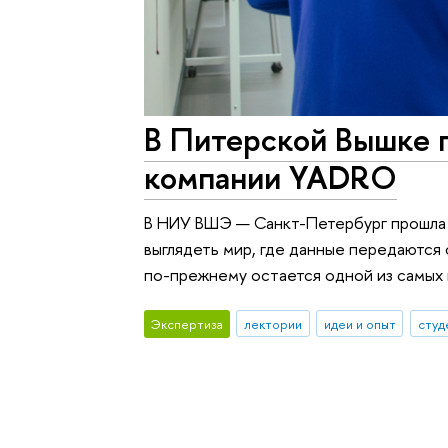
В Питерской Вышке 
компании YADRO
В НИУ ВШЭ — Санкт-Петербург прошла 
выглядеть мир, где данные передаются
по-прежнему остается одной из самых 
Экспертиза
лектории
идеи и опыт
студ