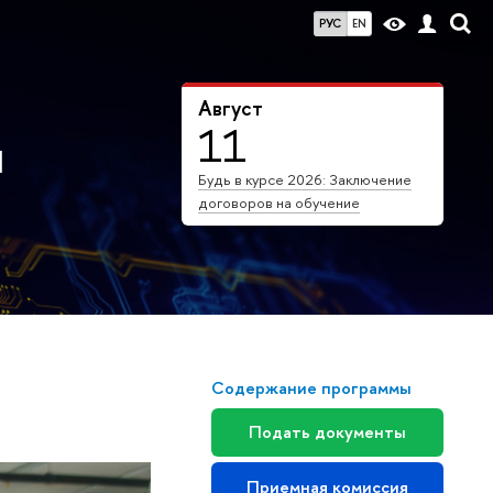
РУС
EN
Август
11
ы
Будь в курсе 2026: Заключение
договоров на обучение
Содержание программы
Подать документы
Приемная комиссия