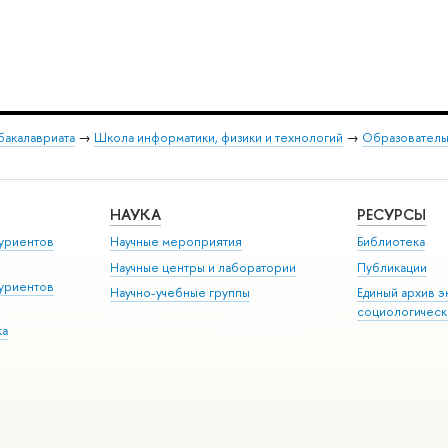
бакалавриата
→
Школа информатики, физики и технологий
→
Образовательн
НАУКА
РЕСУРСЫ
уриентов
Научные мероприятия
Библиотека
Научные центры и лаборатории
Публикации
уриентов
Научно-учебные группы
Единый архив э
социологическ
ка