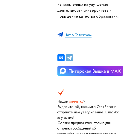
направленных на улучшение
деятельности университета и
повышение качества образования
Чат в Телеграм
Нашли
опечатку
?
Выделите её, нажмите Ctrl+Enter и
отправьте нам уведомление. Спасибо
за участие!
Сервис предназначен только для
отправки сообщений об
орфографических и пунктуационных