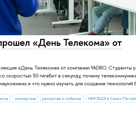
прошел «День Телекома» от
лекция «День Телекома» от компании YADRO. Студенты уз
 со скоростью 50 гигабит в секунду, почему телекоммуник
наукоемких и что нужно изучать для создания технологий 
енты
экспертиза
репортаж о событии
НИУ ВШЭ в Санкт-Петер