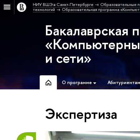
НИУ ВШЭ в Санкт-Петербурге
Образовательные п
технологий
Образовательная программа «Компьюте
Бакалаврская 
«Компьютерные
и сети»
О программе
Абитуриента
Экспертиза