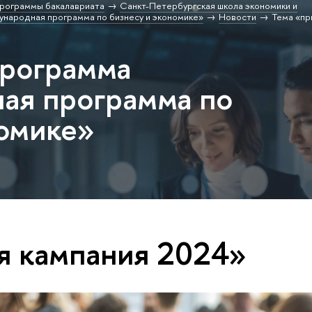
рограммы бакалавриата
Санкт-Петербургская школа экономики и
народная программа по бизнесу и экономике»
Новости
Тема «пр
программа
ая программа по
номике»
я кампания 2024»