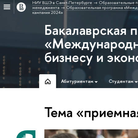
НИУ ВШЭ в Санкт-Петербурге
Образовательные п
менеджмента
Образовательная программа «Между
кампания 2024»
Бакалаврская 
«Международн
бизнесу и эко
Абитуриентам
Студентам
Тема «приемна