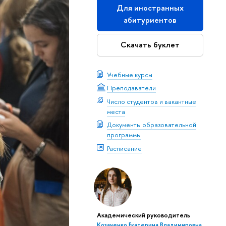
Для иностранных
абитуриентов
Скачать буклет
Учебные курсы
Преподаватели
Число студентов и вакантные
места
Документы образовательной
программы
Расписание
Академический руководитель
Козаченко Екатерина Владимировна