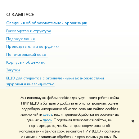
О КАМПУСЕ
ОБ
Сведения об образовательной организации
Мер
Руководство и структура
Мер
Подразделения
Дов
Преподаватели и сотрудники
Ол
Попечительский совет
При
Корпуса и общежития
При
Закупки
Ди
ВШЭ для студентов с ограниченными возможностями
До
здоровья и инвалидностью
Ас
Версия для слабовидящих
Обр
Мы используем файлы cookies для улучшения работы сайта
Единая платежная страница
НИУ ВШЭ и большего удобства его использования. Более
подробную информацию об использовании файлов cookies
можно найти
здесь
, наши правила обработки персональных
данных –
здесь
. Продолжая пользоваться сайтом, вы
✖
Редактору
подтверждаете, что были проинформированы об
© НИУ ВШЭ 1993–2026
Адреса и контакты
Условия использования
использовании файлов cookies сайтом НИУ ВШЭ и согласны
с нашими правилами обработки персональных данных. Вы
материалов
Политика конфиденциальности
Карта сайта