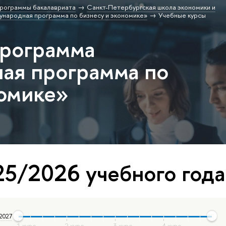
рограммы бакалавриата
Санкт-Петербургская школа экономики и
народная программа по бизнесу и экономике»
Учебные курсы
программа
ая программа по
номике»
5/2026 учебного года
 2027