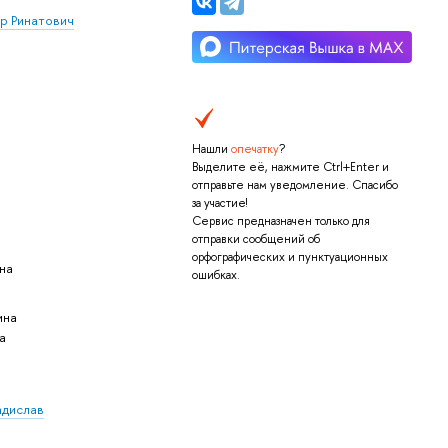
р Ринатович
Нашли
опечатку
?
Выделите её, нажмите Ctrl+Enter и
отправьте нам уведомление. Спасибо
за участие!
Сервис предназначен только для
отправки сообщений об
орфографических и пунктуационных
на
ошибках.
ина
а
адислав