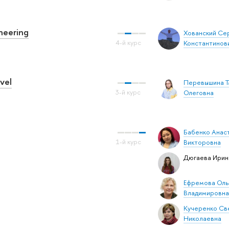
ineering
Хованский Се
Константинов
evel
Перевышина Т
Олеговна
Бабенко Анас
Викторовна
Дюгаева Ирин
Ефремова Оль
Владимировна
Кучеренко Св
Николаевна