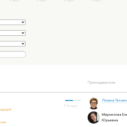
Преподаватели
Лезина Татьян
удущей
Маркелова Ел
Юрьевна
ения