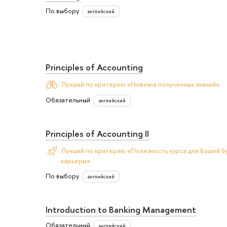
По выбору
английский
Principles of Accounting
Лучший по критерию «Новизна полученных знаний»
Обязательный
английский
Principles of Accounting II
Лучший по критерию «Полезность курса для Вашей б
карьеры»
По выбору
английский
Introduction to Banking Management
Обязательный
английский