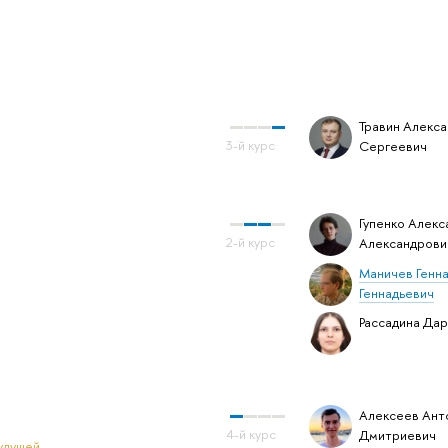
Травин Алекс
Сергеевич
Гупенко Алекс
Александрови
Маничев Генн
Геннадьевич
Рассадина Дар
Алексеев Ант
Дмитриевич
удущей