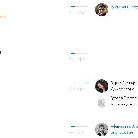
Торпищев Тиму
ения
в
Бурко Екатери
Дмитриевна
Гурова Екатер
Александровн
Афанасьев Вл
Викторович