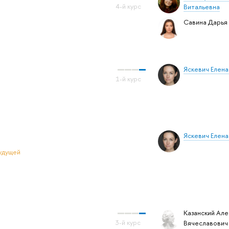
Витальевна
Савина Дарья
Яскевич Елена
Яскевич Елена
удущей
Казанский Але
Вячеславович