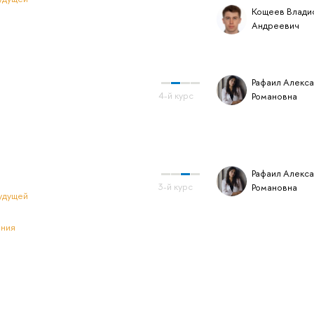
Кощеев Влади
Андреевич
Рафаил Алекс
Романовна
Рафаил Алекс
Романовна
удущей
ения