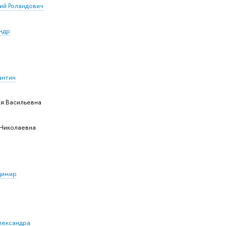
ий Роландович
ндр
антин
я Васильевна
Николаевна
димир
лександра