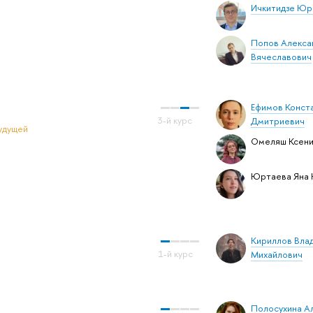
Ичкитидзе Юр
Попов Алекса
Вячеславович
Ефимов Конст
Дмитриевич
удущей
Омеляш Ксени
Юртаева Яна 
Кириллов Вла
Михайлович
Полосухина А