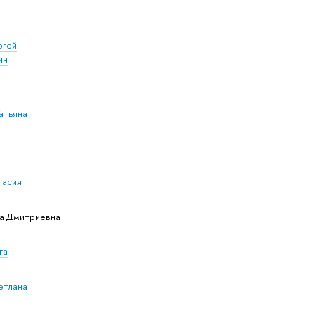
ргей
ич
атьяна
тасия
а Дмитриевна
га
етлана