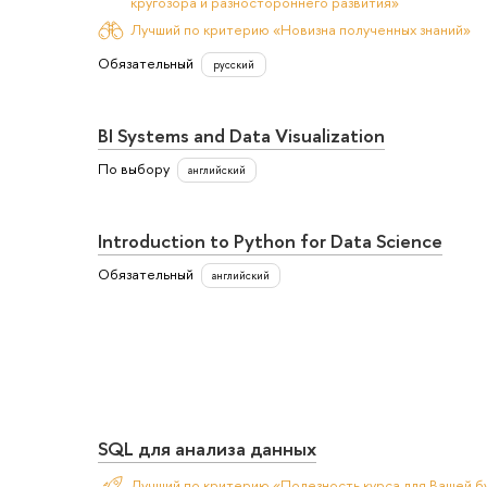
кругозора и разностороннего развития»
Лучший по критерию «Новизна полученных знаний»
Обязательный
русский
BI Systems and Data Visualization
По выбору
английский
Introduction to Python for Data Science
Обязательный
английский
SQL для анализа данных
Лучший по критерию «Полезность курса для Вашей б