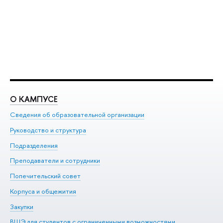
О КАМПУСЕ
О
Сведения об образовательной организации
Ме
Руководство и структура
Ме
Подразделения
До
Преподаватели и сотрудники
Ол
Попечительский совет
Пр
Корпуса и общежития
Пр
Закупки
Ди
ВШЭ для студентов с ограниченными возможностями
До