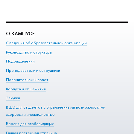
О КАМПУСЕ
О
Сведения об образовательной организации
Ме
Руководство и структура
Ме
Подразделения
До
Преподаватели и сотрудники
Ол
Попечительский совет
Пр
Корпуса и общежития
Пр
Закупки
Ди
ВШЭ для студентов с ограниченными возможностями
До
здоровья и инвалидностью
Ас
Версия для слабовидящих
Обр
Единая платежная страница