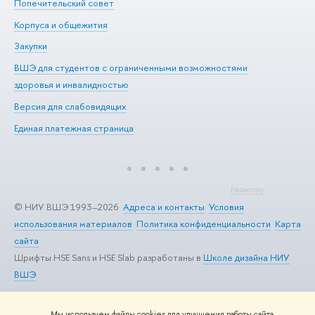
Попечительский совет
Пр
Корпуса и общежития
Пр
Закупки
Ди
ВШЭ для студентов с ограниченными возможностями
До
здоровья и инвалидностью
Ас
Версия для слабовидящих
Обр
Единая платежная страница
Редактору
© НИУ ВШЭ 1993–2026
Адреса и контакты
Условия
использования материалов
Политика конфиденциальности
Карта
сайта
Шрифты HSE Sans и HSE Slab разработаны в
Школе дизайна НИУ
ВШЭ
Мы используем файлы cookies для улучшения работы сайта