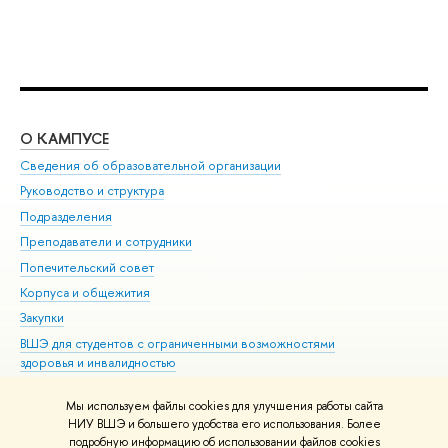
О КАМПУСЕ
ОБ
Сведения об образовательной организации
Мер
Руководство и структура
Мер
Подразделения
Дов
Преподаватели и сотрудники
Ол
Попечительский совет
При
Корпуса и общежития
При
Закупки
Ди
ВШЭ для студентов с ограниченными возможностями
До
здоровья и инвалидностью
Ас
Версия для слабовидящих
Обр
Мы используем файлы cookies для улучшения работы сайта
Единая платежная страница
НИУ ВШЭ и большего удобства его использования. Более
подробную информацию об использовании файлов cookies