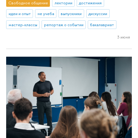
Свободное общение
лектории
достижения
идеи и опыт
не учеба
выпускники
дискуссии
мастер-классы
репортаж о событии
бакалавриат
3 июня