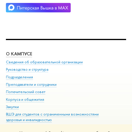
О КАМПУСЕ
ОБ
Сведения об образовательной организации
Мер
Руководство и структура
Мер
Подразделения
Дов
Преподаватели и сотрудники
Ол
Попечительский совет
При
Корпуса и общежития
При
Закупки
Ди
ВШЭ для студентов с ограниченными возможностями
До
здоровья и инвалидностью
Ас
Версия для слабовидящих
Обр