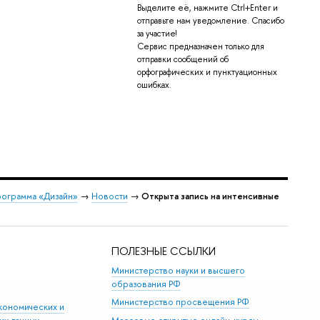
Выделите её, нажмите Ctrl+Enter и
отправьте нам уведомление. Спасибо
за участие!
Сервис предназначен только для
отправки сообщений об
орфографических и пунктуационных
ошибках.
рограмма «Дизайн»
→
Новости
→
Открыта запись на интенсивные
ПОЛЕЗНЫЕ ССЫЛКИ
Министерство науки и высшего
образования РФ
Министерство просвещения РФ
кономических и