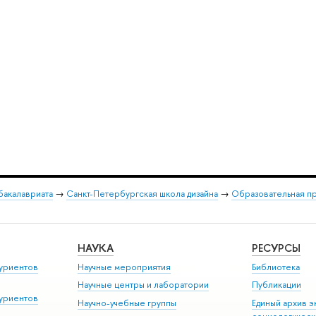
бакалавриата
→
Санкт-Петербургская школа дизайна
→
Образовательная п
НАУКА
РЕСУРСЫ
уриентов
Научные мероприятия
Библиотека
Научные центры и лаборатории
Публикации
уриентов
Научно-учебные группы
Единый архив э