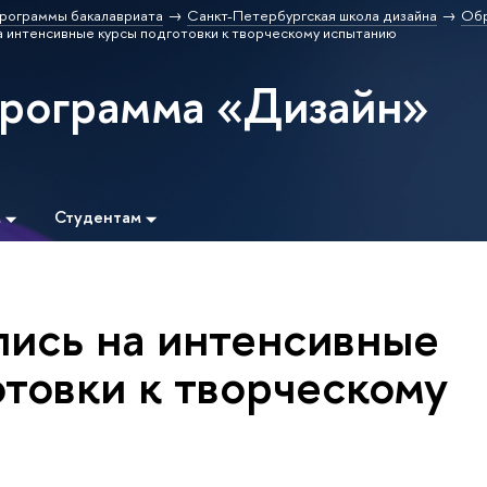
рограммы бакалавриата
Санкт-Петербургская школа дизайна
Обр
а интенсивные курсы подготовки к творческому испытанию
программа «Дизайн»
м
Студентам
пись на интенсивные
отовки к творческому