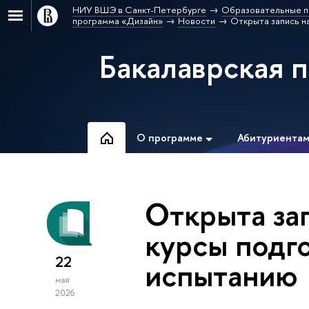
НИУ ВШЭ в Санкт-Петербурге
Образовательные п
программа «Дизайн»
Новости
Открыта запись н
Бакалаврская 
О программе
Абитуриента
Открыта за
курсы подг
22
испытанию
мая
2026