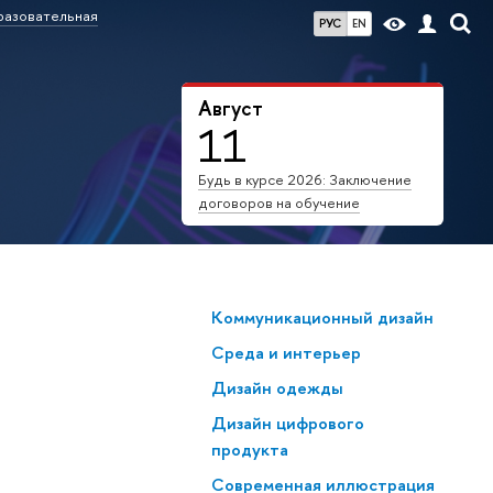
азовательная
РУС
EN
Август
11
Будь в курсе 2026: Заключение
договоров на обучение
Коммуникационный дизайн
Среда и интерьер
Дизайн одежды
Дизайн цифрового
продукта
Современная иллюстрация