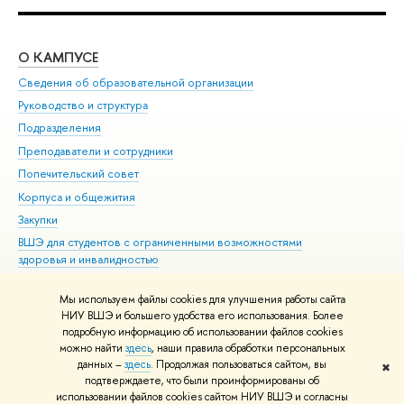
О КАМПУСЕ
ОБ
Сведения об образовательной организации
Мер
Руководство и структура
Мер
Подразделения
Дов
Преподаватели и сотрудники
Ол
Попечительский совет
При
Корпуса и общежития
При
Закупки
Ди
ВШЭ для студентов с ограниченными возможностями
До
здоровья и инвалидностью
Ас
Версия для слабовидящих
Обр
Мы используем файлы cookies для улучшения работы сайта
Единая платежная страница
НИУ ВШЭ и большего удобства его использования. Более
подробную информацию об использовании файлов cookies
можно найти
здесь
, наши правила обработки персональных
данных –
здесь
. Продолжая пользоваться сайтом, вы
✖
Редактору
подтверждаете, что были проинформированы об
© НИУ ВШЭ 1993–2026
Адреса и контакты
Условия использования
использовании файлов cookies сайтом НИУ ВШЭ и согласны