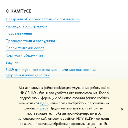
О КАМПУСЕ
ОБ
Сведения об образовательной организации
Мер
Руководство и структура
Мер
Подразделения
Дов
Преподаватели и сотрудники
Ол
Попечительский совет
При
Корпуса и общежития
При
Закупки
Ди
ВШЭ для студентов с ограниченными возможностями
До
здоровья и инвалидностью
Ас
Версия для слабовидящих
Обр
Мы используем файлы cookies для улучшения работы сайта
Единая платежная страница
НИУ ВШЭ и большего удобства его использования. Более
подробную информацию об использовании файлов cookies
можно найти
здесь
, наши правила обработки персональных
данных –
здесь
. Продолжая пользоваться сайтом, вы
✖
Редактору
подтверждаете, что были проинформированы об
© НИУ ВШЭ 1993–2026
Адреса и контакты
Условия использования
использовании файлов cookies сайтом НИУ ВШЭ и согласны
с нашими правилами обработки персональных данных. Вы
материалов
Политика конфиденциальности
Карта сайта