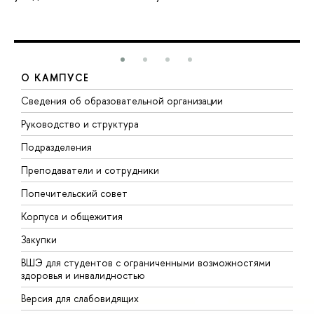
О КАМПУСЕ
Сведения об образовательной организации
М
Руководство и структура
М
Подразделения
Д
Преподаватели и сотрудники
О
Попечительский совет
П
Корпуса и общежития
П
Закупки
Д
ШЭ для студентов с ограниченными возможностями
Д
здоровья и инвалидностью
А
ерсия для слабовидящих
О