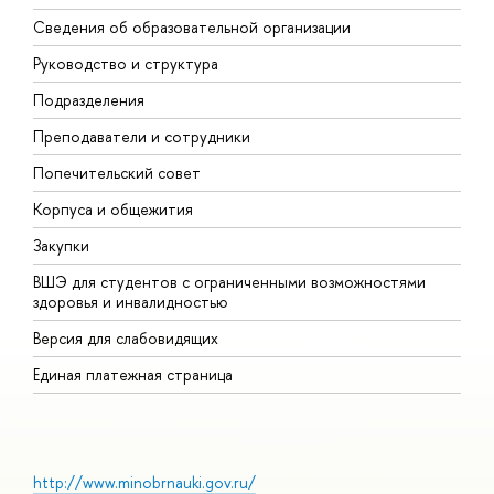
Сведения об образовательной организации
М
Руководство и структура
М
Подразделения
Д
Преподаватели и сотрудники
О
Попечительский совет
П
Корпуса и общежития
П
Закупки
Д
ВШЭ для студентов с ограниченными возможностями
Д
здоровья и инвалидностью
А
Версия для слабовидящих
О
Единая платежная страница
http://www.minobrnauki.gov.ru/