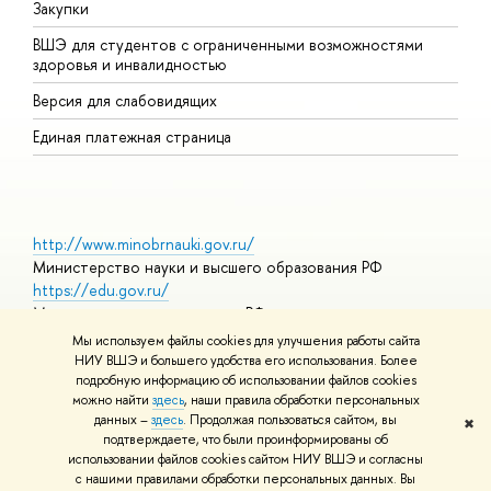
Закупки
Д
ВШЭ для студентов с ограниченными возможностями
Д
здоровья и инвалидностью
А
Версия для слабовидящих
О
Единая платежная страница
http://www.minobrnauki.gov.ru/
Министерство науки и высшего образования РФ
https://edu.gov.ru/
Министерство просвещения РФ
https://elearning.hse.ru/mooc
Мы используем файлы cookies для улучшения работы сайта
Массовые открытые онлайн-курсы
НИУ ВШЭ и большего удобства его использования. Более
подробную информацию об использовании файлов cookies
можно найти
здесь
, наши правила обработки персональных
данных –
здесь
. Продолжая пользоваться сайтом, вы
✖
© НИУ ВШЭ 1993–2026
Адреса и контакты
Условия
подтверждаете, что были проинформированы об
использования материалов
Политика конфиденциальности
Карта
использовании файлов cookies сайтом НИУ ВШЭ и согласны
сайта
с нашими правилами обработки персональных данных. Вы
Шрифты HSE Sans и HSE Slab разработаны в
Школе дизайна НИУ