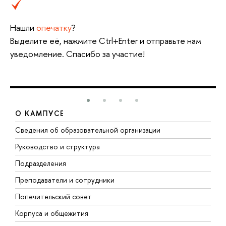
Нашли
опечатку
?
Выделите её, нажмите Ctrl+Enter и отправьте нам
уведомление. Спасибо за участие!
О КАМПУСЕ
Сведения об образовательной организации
М
Руководство и структура
М
Подразделения
Д
Преподаватели и сотрудники
О
Попечительский совет
П
Корпуса и общежития
П