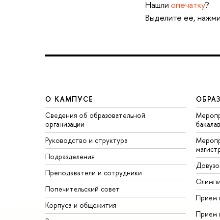
Нашли
опечатку
?
Выделите её, нажми
О КАМПУСЕ
ОБРА
Сведения об образовательной
Меропр
организации
бакала
Руководство и структура
Меропр
магист
Подразделения
Довузо
Преподаватели и сотрудники
Олимп
Попечительский совет
Прием 
Корпуса и общежития
Прием 