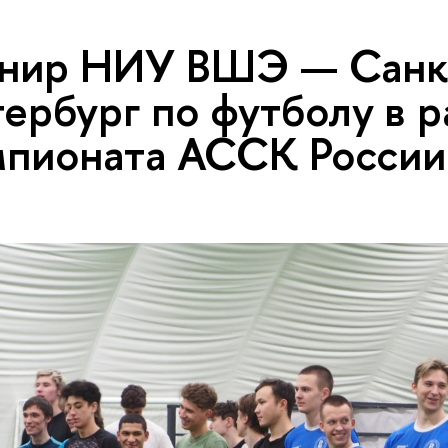
рнир НИУ ВШЭ — Санк
ербург по футболу в 
пионата АССК России