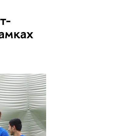
т-
рамках