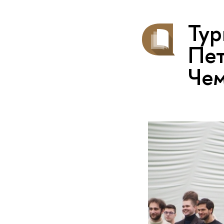
Ту
Пет
Чем