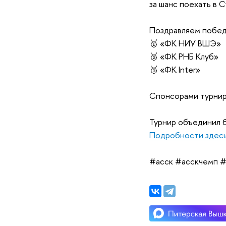
за шанс поехать в 
Поздравляем побед
🥇 «ФК НИУ ВШЭ»
🥈 «ФК РНБ Клуб»
🥉 «ФК Inter»
Спонсорами турнира
Турнир объединил б
Подробности здесь
#асск #асскчемп 