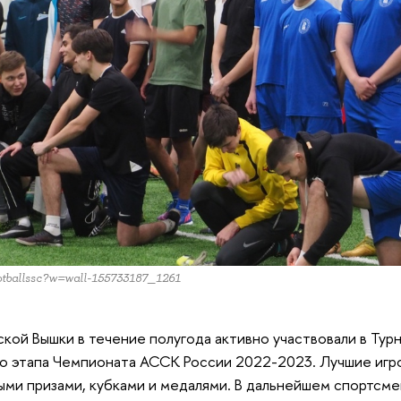
otballssc?w=wall-155733187_1261
ой Вышки в течение полугода активно участвовали в Турн
о этапа Чемпионата АССК России 2022-2023. Лучшие игр
ми призами, кубками и медалями. В дальнейшем спортсме