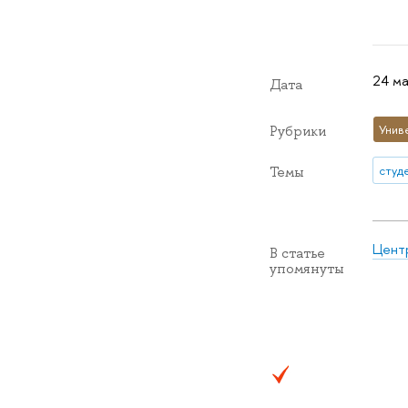
24 ма
Дата
Унив
Рубрики
студ
Темы
Цент
В статье
упомянуты