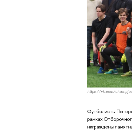
https://vk.com/champfo
Футболисты Питерск
рамках Отборочног
награждены памятны