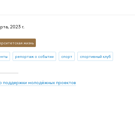
рта, 2023 г.
ерситетская жизнь
енты
репортаж о событии
спорт
спортивный клуб
р поддержки молодёжных проектов