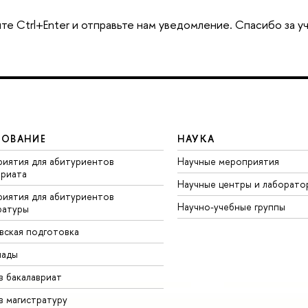
те Ctrl+Enter и отправьте нам уведомление. Спасибо за у
ЗОВАНИЕ
НАУКА
иятия для абитуриентов
Научные мероприятия
вриата
Научные центры и лаборато
иятия для абитуриентов
Научно-учебные группы
ратуры
вская подготовка
иады
в бакалавриат
в магистратуру