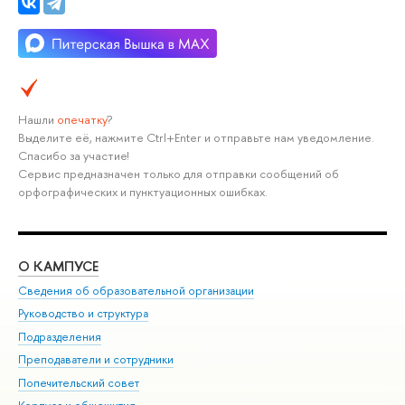
Нашли
опечатку
?
Выделите её, нажмите Ctrl+Enter и отправьте нам уведомление.
Спасибо за участие!
Сервис предназначен только для отправки сообщений об
орфографических и пунктуационных ошибках.
О КАМПУСЕ
ОБ
Сведения об образовательной организации
Мер
Руководство и структура
Мер
Подразделения
Дов
Преподаватели и сотрудники
Ол
Попечительский совет
При