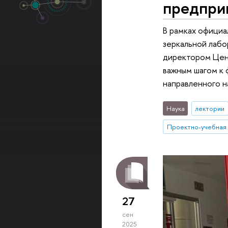
предпри
В рамках официа
зеркальной лабо
директором Цен
важным шагом к 
направленного н
Наука
лектории
27
сен
2025