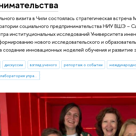
нимательства
льного визита в Чили состоялась стратегическая встреча
ратории социального предпринимательства НИУ ВШЭ – Сан
тра институциональных исследований Университета имени
формированию нового исследовательского и образователь
а создание инновационных моделей обучения и развитие
дискуссии
взгляд ученого
репортаж о событии
международно
Проектно-учебная лаборатория управления репутацией в образовании