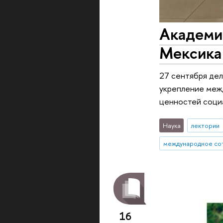
Академи
Мексика 
27 сентября дел
укрепление межд
ценностей социа
Наука
лектории
международное со
16