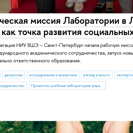
ческая миссия Лаборатории в 
как точка развития социальны
егация НИУ ВШЭ – Санкт-Петербург начала рабочую мисс
ународного академического сотрудничества, запуск нов
льно ответственного образования.
дискуссии
исследования и аналитика
взгляд ученого
эксперт
трудничество
Проектно-учебная лаборатория управления репутацией в образовании