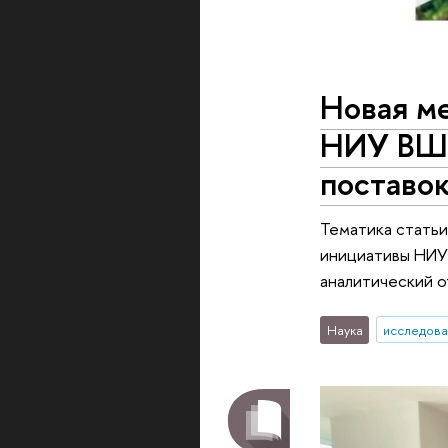
Новая м
НИУ ВШЭ
поставо
Тематика стать
инициативы НИУ 
аналитический о
Наука
исследова