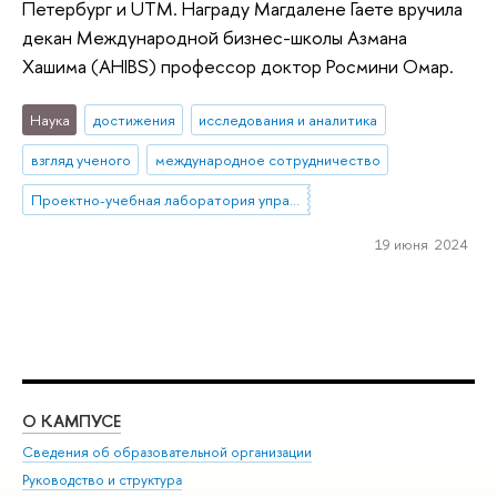
Петербург и UTM. Награду Магдалене Гаете вручила
декан Международной бизнес-школы Азмана
Хашима (AHIBS) профессор доктор Росмини Омар.
Наука
достижения
исследования и аналитика
взгляд ученого
международное сотрудничество
Проектно-учебная лаборатория управления репутацией в образовании
19 июня 2024
О КАМПУСЕ
ОБ
Сведения об образовательной организации
Мер
Руководство и структура
Мер