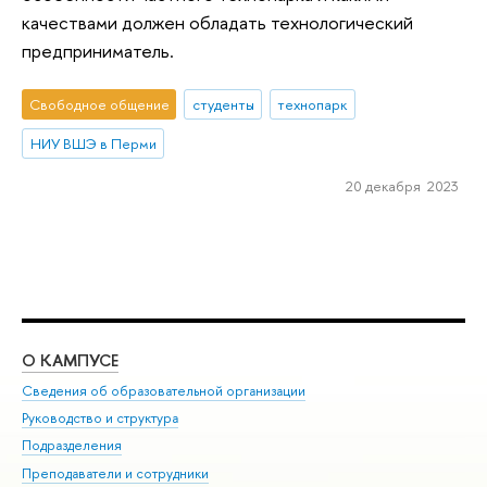
качествами должен обладать технологический
предприниматель.
Свободное общение
студенты
технопарк
НИУ ВШЭ в Перми
20 декабря 2023
О КАМПУСЕ
ОБ
Сведения об образовательной организации
Мер
Руководство и структура
Мер
Подразделения
Дов
Преподаватели и сотрудники
Ол