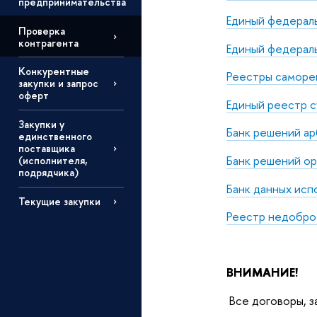
предпринимательства
Единый федерал
Проверка
контрагента
Единый федерал
Конкурентные
Реестры саморе
закупки и запрос
оферт
Единый реестр с
Закупки у
Банк решений а
единственного
поставщика
Банк решений о
(исполнителя,
подрядчика)
Банк данных исп
Текущие закупки
Реестр недобро
ВНИМАНИЕ!
Все договоры, з