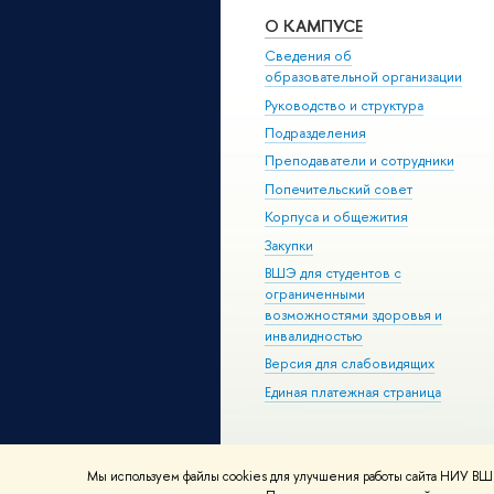
О КАМПУСЕ
Сведения об
образовательной организации
Руководство и структура
Подразделения
Преподаватели и сотрудники
Попечительский совет
Корпуса и общежития
Закупки
ВШЭ для студентов с
ограниченными
возможностями здоровья и
инвалидностью
Версия для слабовидящих
Единая платежная страница
Мы используем файлы cookies для улучшения работы сайта НИУ ВШЭ
© НИУ ВШЭ 1993–2026
Адреса и к