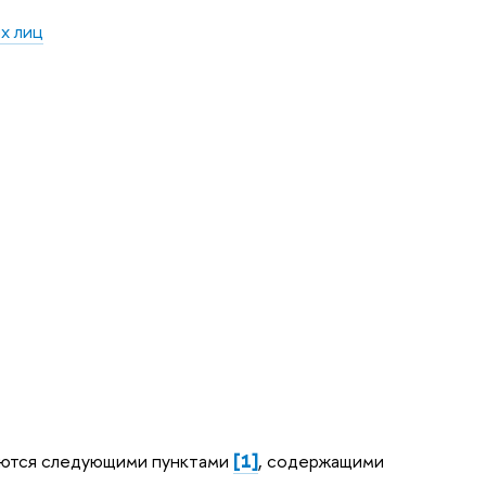
х лиц
яются следующими пунктами
[1]
, содержащими