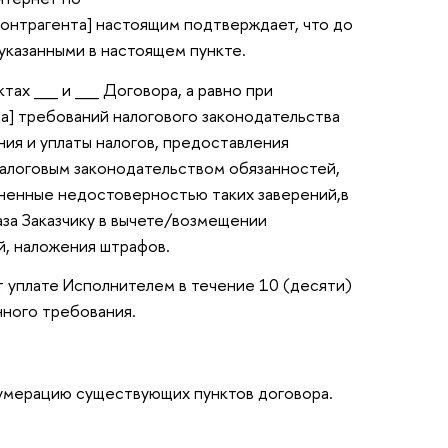
онтрагента]
настоящим подтверждает, что до
указанными в настоящем пункте.
ктах __ и __ Договора, а равно при
а]
требований налогового законодательства
ия и уплаты налогов, предоставления
алоговым законодательством обязанностей,
иненные недостоверностью таких заверений,в
аза Заказчику в вычете/возмещении
й, наложения штрафов.
т уплате Исполнителем в течение 10 (десяти)
нного требования.
нумерацию существующих пунктов договора.