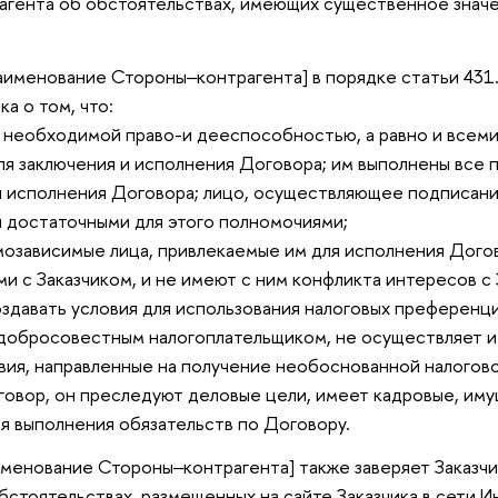
агента об обстоятельствах, имеющих существенное значе
именование Стороны‒контрагента] в порядке статьи 431
ка о том, что:
т необходимой право-и дееспособностью, а равно и всем
я заключения и исполнения Договора; им выполнены все
и исполнения Договора; лицо, осуществляющее подписани
 достаточными для этого полномочиями;
аимозависимые лица, привлекаемые им для исполнения Дого
и с Заказчиком, и не имеют с ним конфликта интересов с
здавать условия для использования налоговых преференци
я добросовестным налогоплательщиком, не осуществляет и
ия, направленные на получение необоснованной налогово
оговор, он преследуют деловые цели, имеет кадровые, им
 выполнения обязательств по Договору.
именование Стороны‒контрагента]
также заверяет Заказчи
бстоятельствах, размещенных на сайте Заказчика в сети И