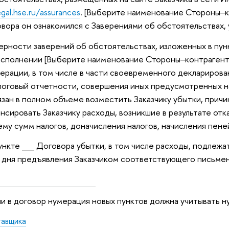
egal.hse.ru/assurances
.
[Выберите наименование Стороны‒к
вора он ознакомился с Заверениями об обстоятельствах, 
ерности заверений об обстоятельствах, изложенных в пун
исполнении
[Выберите наименование Стороны‒контрагент
рации, в том числе в части своевременного декларирован
логовый отчетности, совершения иных предусмотренных н
зан в полном объеме возместить Заказчику убытки, прич
нсировать Заказчику расходы, возникшие в результате отк
му сумм налогов, доначисления налогов, начисления пене
пункте __ Договора убытки, в том числе расходы, подлежа
 дня предъявления Заказчиком соответствующего письме
и в договор нумерация новых пунктов должна учитывать 
тавщика