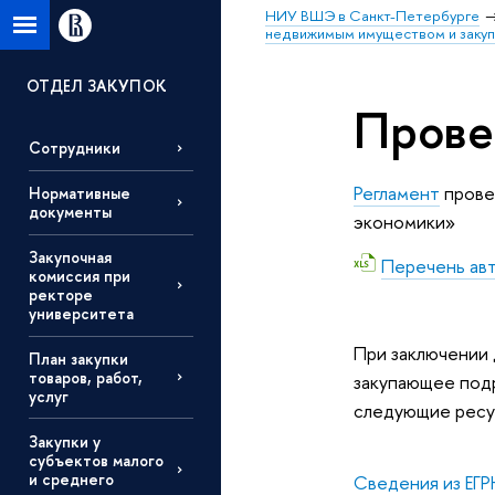
НИУ ВШЭ в Санкт-Петербурге
недвижимым имуществом и заку
ОТДЕЛ ЗАКУПОК
Прове
Сотрудники
Регламент
прове
Нормативные
документы
экономики»
Закупочная
Перечень ав
комиссия при
ректоре
университета
При заключении
План закупки
товаров, работ,
закупающее под
услуг
следующие ресу
Закупки у
субъектов малого
и среднего
Сведения из ЕГ