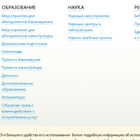
ОБРАЗОВАНИЕ
НАУКА
Р
Мероприятия для
Научные мероприятия
Би
абитуриентов бакалавриата
Научные центры и
Пу
Мероприятия для
лаборатории
Ед
абитуриентов магистратуры
Научно-учебные группы
и 
Довузовская подготовка
Олимпиады
Прием в бакалавриат
Прием в магистратуру
Диплом+
Дополнительное
образование
Аспирантура
Обратная связь и
взаимодействие с
получателями услуг
 и большего удобства его использования. Более подробную информацию об испол
онтакты
Условия использования материалов
Политика конфиденциальност