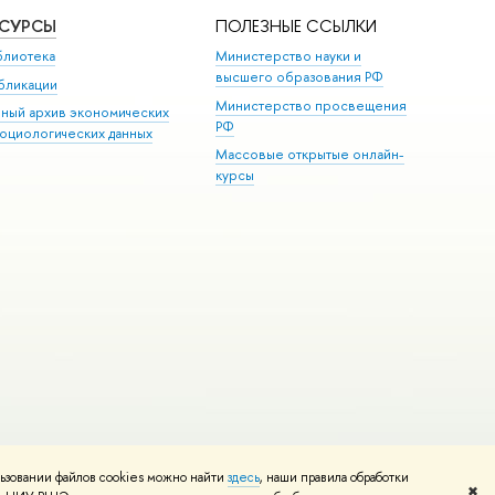
ЕСУРСЫ
ПОЛЕЗНЫЕ ССЫЛКИ
блиотека
Министерство науки и
высшего образования РФ
бликации
Министерство просвещения
иный архив экономических
РФ
социологических данных
Массовые открытые онлайн-
курсы
ьзовании файлов cookies можно найти
здесь
, наши правила обработки
и
Карта сайта
Редактору
✖