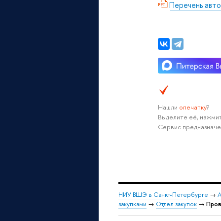
Перечень авто
Нашли
опечатку
?
Выделите её, нажмит
Сервис предназначе
НИУ ВШЭ в Санкт-Петербурге
→
А
закупками
→
Отдел закупок
→
Пров