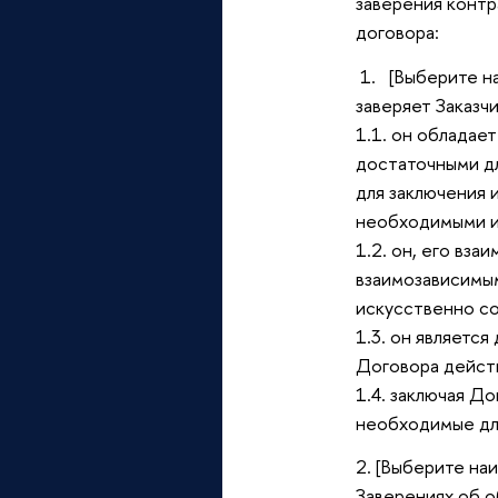
заверения контр
договора:
1. [Выберите на
заверяет Заказчи
1.1. он обладае
достаточными дл
для заключения 
необходимыми и
1.2. он, его вз
взаимозависимым
искусственно со
1.3. он являетс
Договора действ
1.4. заключая Д
необходимые для
2.
[Выберите на
Заверениях об о