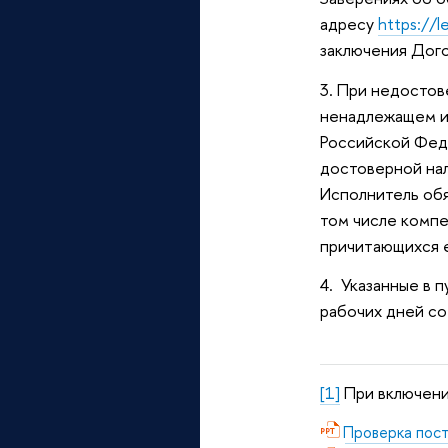
адресу
https://l
заключения Дого
3. При недостов
ненадлежащем 
Российской Феде
достоверной на
Исполнитель обя
том числе компе
причитающихся е
4. Указанные в 
рабочих дней со
[1]
При включени
Проверка пос