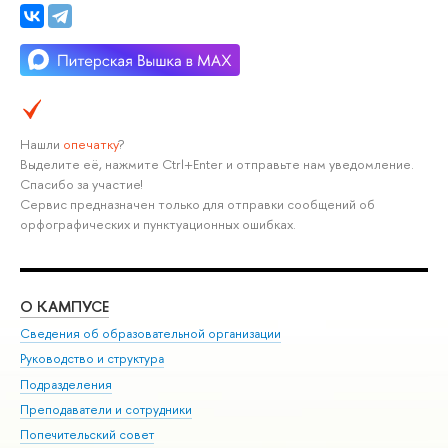
Нашли
опечатку
?
Выделите её, нажмите Ctrl+Enter и отправьте нам уведомление.
Спасибо за участие!
Сервис предназначен только для отправки сообщений об
орфографических и пунктуационных ошибках.
О КАМПУСЕ
ОБ
Сведения об образовательной организации
Мер
Руководство и структура
Мер
Подразделения
Дов
Преподаватели и сотрудники
Ол
Попечительский совет
При