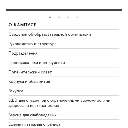
О КАМПУСЕ
Сведения об образовательной организации
М
Руководство и структура
М
Подразделения
Д
Преподаватели и сотрудники
О
Попечительский совет
П
Корпуса и общежития
П
Закупки
Д
ВШЭ для студентов с ограниченными возможностями
Д
здоровья и инвалидностью
А
Версия для слабовидящих
О
Единая платежная страница